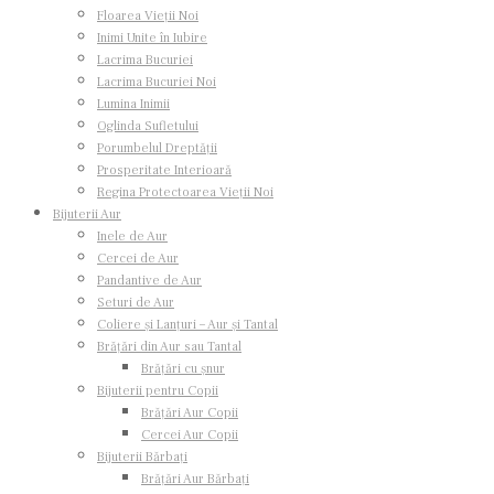
Floarea Vieții Noi
Inimi Unite în Iubire
Lacrima Bucuriei
Lacrima Bucuriei Noi
Lumina Inimii
Oglinda Sufletului
Porumbelul Dreptății
Prosperitate Interioară
Regina Protectoarea Vieții Noi
Bijuterii Aur
Inele de Aur
Cercei de Aur
Pandantive de Aur
Seturi de Aur
Coliere și Lanțuri – Aur și Tantal
Brățări din Aur sau Tantal
Brățări cu șnur
Bijuterii pentru Copii
Brățări Aur Copii
Cercei Aur Copii
Pandantiv cu smarald și
Bijuterii Bărbați
Brățări Aur Bărbați