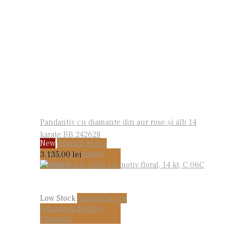
Pandantiv cu diamante din aur rose și alb 14
karate BB.242628
New
Adaugă în coș
Adauga in favorite
3.135,00
lei
Compară
Low Stock
Adaugă în coș
Adauga in favorite
Compară