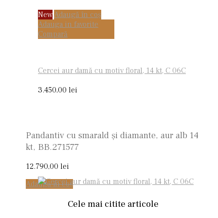
New
Adaugă în coș
Adauga in favorite
Compară
Cercei aur damă cu motiv floral, 14 kt, C 06C
3.450,00
lei
Pandantiv cu smarald și diamante, aur alb 14
kt, BB.271577
12.790,00
lei
Adaugă în coș
Cele mai citite articole