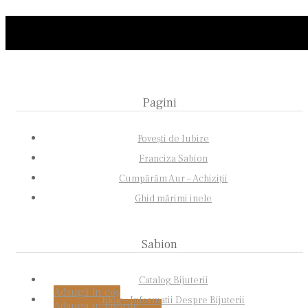
Pagini
Povești de Iubire
Franciza Sabion
Cumpărăm Aur – Achiziții
Ghid mărimi inele
Sabion
Catalog Bijuterii
Adaugă în coș
Blog – Informatii Despre Bijuterii
Adauga in favorite