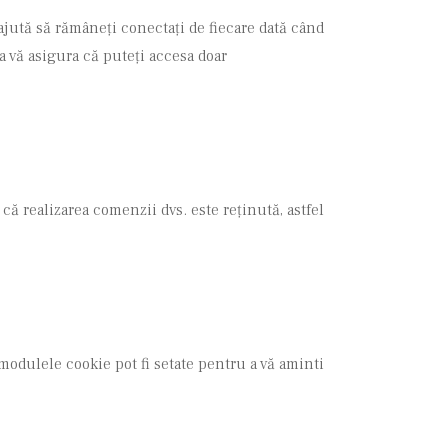
ajută să rămâneți conectați de fiecare dată când
a vă asigura că puteți accesa doar
că realizarea comenzii dvs. este reținută, astfel
modulele cookie pot fi setate pentru a vă aminti