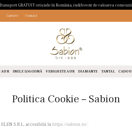
Transport GRATUIT oriunde în România, indiferent de valoarea comenzii
Cariere
Contact
I AUR
INELE LOGODNĂ
VERIGHETE AUR
DIAMANTE
TANTAL
CADOU
Politica Cookie – Sabion
 ELEN S.R.L, accesibilă la
https://sabion.ro/
.