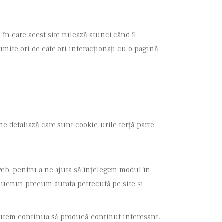
 în care acest site rulează atunci când îl
 numite ori de câte ori interacționați cu o pagină
e detaliază care sunt cookie-urile terță parte
 web, pentru a ne ajuta să înțelegem modul în
 lucruri precum durata petrecută pe site și
să putem continua să producă conținut interesant.