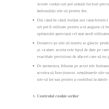
Aceste cookie-uri pot urmări lucruri precu
îmbunătăți site-ul pentru dvs.
Din când în când, testăm noi caracteristici 
uri pot fi utilizate pentru a vă asigura că 
optimizări apreciază cel mai mult utilizator
Deoarece pe site-ul nostru se găsesc produs
și, ca atare, acesta este tipul de date pe 
exactitate previziuni de afaceri care să ne
De asemenea, folosim pe acest site butoane 
acestea să funcționeze, următoarele site-uri
site-ul lor sau pentru a contribui la datele 
Controlul cookie-urilor