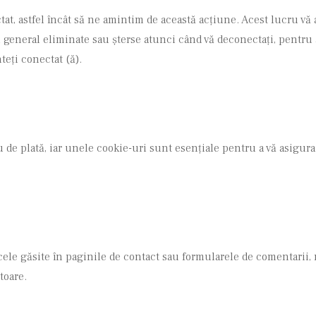
at, astfel încât să ne amintim de această acțiune. Acest lucru vă 
n general eliminate sau șterse atunci când vă deconectați, pentru 
teți conectat (ă).
u de plată, iar unele cookie-uri sunt esențiale pentru a vă asigura 
 cele găsite în paginile de contact sau formularele de comentarii, 
toare.