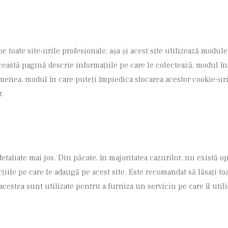
toate site-urile profesionale, așa și acest site utilizează module
astă pagină descrie informațiile pe care le colectează, modul în 
enea, modul în care puteți împiedica stocarea acestor cookie-uri,
r.
taliate mai jos. Din păcate, în majoritatea cazurilor, nu există o
cțiile pe care le adaugă pe acest site. Este recomandat să lăsați t
acestea sunt utilizate pentru a furniza un serviciu pe care îl utili