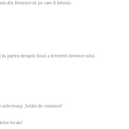
la din Browser-ul pe care îl folosiți.
în partea dreaptă (sus) a ferestrei browser-ului.
i selecteazp „Setări de conținut”
telor locale”