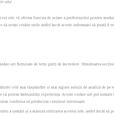
te-ului
cest site, vă oferim funcția de setare a preferințelor pentru modul
uie să setați cookie-urile astfel încât aceste informații să poată fi
okie-uri furnizate de terțe părți de încredere. Următoarea secțiun
 dintre cele mai răspândite și mai sigure soluții de analiză de pe
 care vă putem îmbunătăți experiența. Aceste cookie-uri pot urmări
să putem continua să producem conținut interesant.
pentru a urmări și a măsura utilizarea acestui site, astfel încât 