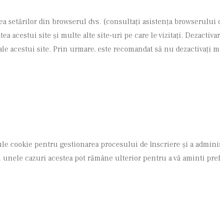
ea setărilor din browserul dvs. (consultați asistența browserului d
ea acestui site și multe alte site-uri pe care le vizitați. Dezactiva
 ale acestui site. Prin urmare, este recomandat să nu dezactivați 
e cookie pentru gestionarea procesului de înscriere și a administr
în unele cazuri acestea pot rămâne ulterior pentru a vă aminti pre