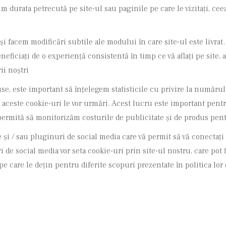
m durata petrecută pe site-ul sau paginile pe care le vizitați, c
și facem modificări subtile ale modului în care site-ul este livrat.
beneficiați de o experiență consistentă în timp ce vă aflați pe site
ii noștri
e, este important să înțelegem statisticile cu privire la numărul d
care aceste cookie-uri le vor urmări. Acest lucru este important pe
 permită să monitorizăm costurile de publicitate și de produs pent
și / sau pluginuri de social media care vă permit să vă conectați
 de social media vor seta cookie-uri prin site-ul nostru, care pot f
pe care le dețin pentru diferite scopuri prezentate în politica lor 