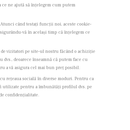
eea ce ne ajută să înțelegem cum putem
 Atunci când testați funcții noi, aceste cookie-
, asigurându-vă în același timp că înțelegem ce
e vizitatori pe site-ul nostru făcând o achiziție
ntru dvs., deoarece înseamnă că putem face cu
ru a vă asigura cel mai bun preț posibil.
 cu rețeaua socială în diverse moduri. Pentru ca
i utilizate pentru a îmbunătăți profilul dvs. pe
de confidențialitate.