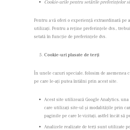
Cookie-urile pentru setările preferințelor si
Pentru a vă oferi o experiență extraordinară pe a
utilizați. Pentru a reține preferințele dvs., treb
setată în funcție de preferințele dvs.
Cookie-uri plasate de terți
În unele cazuri speciale, folosim de asemenea co
pe care le-ați putea întâlni prin acest site.
Acest site utilizează Google Analytics, una
care utilizați site-ul și modalitățile prin
paginile pe care le vizitați, astfel încât 
Analizele realizate de terți sunt utilizate 