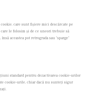
 cookie, care sunt fișiere mici descărcate pe
care le folosim și de ce uneori trebuie să
 însă aceastea pot retrograda sau “sparge”
pțiuni standard pentru dezactivarea cookie-urilor
oate cookie-urile, chiar dacă nu sunteți sigur
zați.