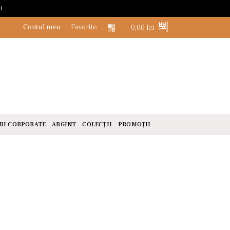
!
Contul meu
Favorite
0,00
lei
0
RI CORPORATE
ARGINT
COLECȚII
PROMOȚII