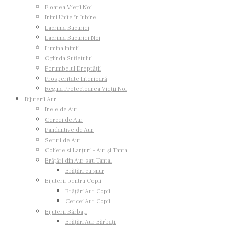
Floarea Vieții Noi
Inimi Unite în Iubire
Lacrima Bucuriei
Lacrima Bucuriei Noi
Lumina Inimii
Oglinda Sufletului
Porumbelul Dreptății
Prosperitate Interioară
Regina Protectoarea Vieții Noi
Bijuterii Aur
Inele de Aur
Cercei de Aur
Pandantive de Aur
Seturi de Aur
Coliere și Lanțuri – Aur și Tantal
Brățări din Aur sau Tantal
Brățări cu șnur
Bijuterii pentru Copii
Brățări Aur Copii
Cercei Aur Copii
Bijuterii Bărbați
Brățări Aur Bărbați