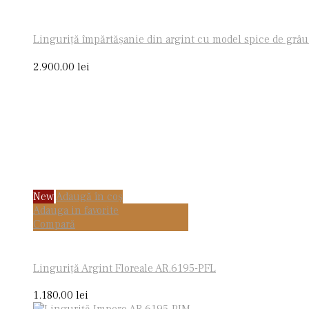
Linguriţă împărtășanie din argint cu model spice de grâ
2.900,00
lei
New
Adaugă în coș
Adauga in favorite
Compară
Linguriţă Argint Floreale AR.6195-PFL
1.180,00
lei