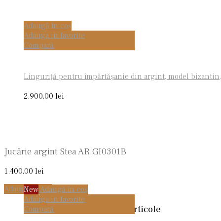
Adaugă în coș
Adauga in favorite
Compară
Linguriţă pentru împărtăşanie din argint, model bizantin
2.900,00
lei
Jucărie argint Stea AR.GI0301B
1.400,00
lei
Adaugă în coș
New
Adaugă în coș
Adauga in favorite
Cele mai citite articole
Compară