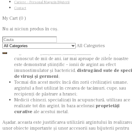
Cariere – Personal Magazin Bijuterii
proprietățile speciale, până la a fi considerate „magice”, de
Contact
protecție, ținând la distanță energiile negative.
My Cart
(0 )
Această jucărie sub formă de
steluță
din argint veritabil, poate f
un minunat cadou pentru un copilaș căruia îi dorim viață
Nu ai niciun produs în coș.
binecuvântată de fericire și prosperitate!
Știați că?
All Categories
Argintul are
proprietăți terapeutice
. Acest fapt este
cunoscut de mii de ani, iar mai aproape de zilele noastre
este demonstrat științific – ionii de argint au efect
imunostimulator și bactericid,
distrugând sute de speci
de viruși și germeni
;
Tocmai din acest motiv, încă din zorii civilizației umane,
argintul a fost utilizat în crearea de tacâmuri, cupe, sau
recipienți de păstrare a hranei;
Medicii chinezi, specializați în acupunctură, utilizau ace
realizate tot din argint, în baza acelorasi
proprietăți
curative
ale acestui metal.
Așadar, aceasta este justificarea utilizării argintului în realizare
unor obiecte importante și unor accesorii sau bijuterii pentru