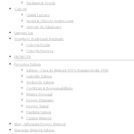
Tacâmuri & Veselă
Colecții
Gianni Lazzaro
Jucării & Obiecte pentru copii
Articole de Vânătoare
Lingouri Aur
Verighete Tradițional Spirituale
Colecția Festin
Jucărie argint Stea AR.GI0301B
Colecția Facerea
PROMOȚII
SKU:
AR.GI0301B
Povestea Sabion
Sabion – Casa de Bijuterii 100% Românești din 1998
1.400,00
lei
Galeriile Sabion
Atelierele Sabion
Este o jucărie din
argint veritabil
meştesugită cu drag, fapt
Certificări & Responsabilitate
uşor de observat după finisajele extrem de delicate, atenţia cu
Bijutier Personal
care a fost lucrată şi povestea pe care o poartă.
Despre Diamante
Despre Tantal
Este o figurină a copilăriei, folosită pentru
liniştirea
Fundatia Sabion
micuților,
pentru a-i ţine ocupați. Fiind realizată din argint,
Catalog Bijuterii
sunetul acestei jucării este extrem de limpede, cristalin.
Blog – Informatii Despre Bijuterii
Magazine Bijuterii Sabion
Încă din perioada Evului Mediu, argintului i-au fost recunoscu