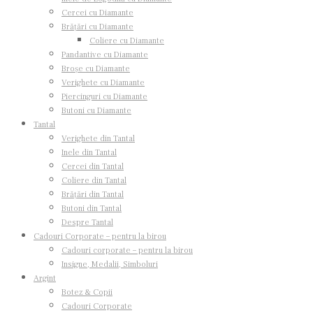
Cercei cu Diamante
Brățări cu Diamante
Coliere cu Diamante
Pandantive cu Diamante
Broșe cu Diamante
Verighete cu Diamante
Piercinguri cu Diamante
Butoni cu Diamante
Tantal
Verighete din Tantal
Inele din Tantal
Cercei din Tantal
Coliere din Tantal
Brățări din Tantal
Butoni din Tantal
Despre Tantal
Cadouri Corporate – pentru la birou
Cadouri corporate – pentru la birou
Insigne, Medalii, Simboluri
Argint
Botez & Copii
Cadouri Corporate