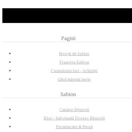
Pagini
Povești de Iubire
Franciza Sabion
Cumpărăm Aur – Achiziții
Ghid mărimi inele
Sabion
Catalog Bijuterii
Blog – Informatii Despre Bijuterii
Evenimente & Presă