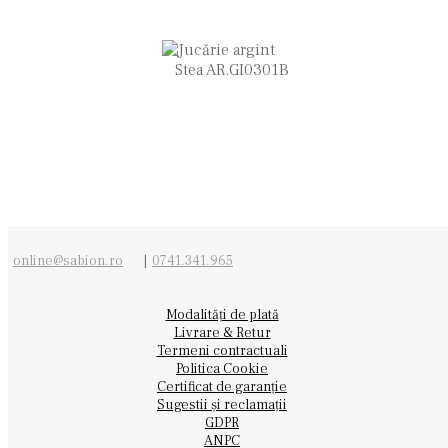
online@sabion.ro
|
0741.341.965
Modalități de plată
Livrare & Retur
Termeni contractuali
Politica Cookie
Certificat de garanție
Sugestii și reclamații
GDPR
ANPC