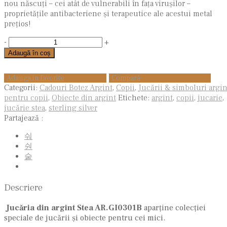
nou născuți – cei atât de vulnerabili în fața virușilor –
proprietățile antibacteriene și terapeutice ale acestui metal
prețios!
-
+
Adaugă în coș
Adauga in favorite
Compară
Categorii:
Cadouri Botez Argint
,
Copii
,
Jucării & simboluri argin
pentru copii
,
Obiecte din argint
Etichete:
argint
,
copii
,
jucarie
,
jucărie stea
,
sterling silver
Partajează :
Descriere
Jucăria din argint Stea AR.GI0301B
aparține colecției
speciale de jucării și obiecte pentru cei mici.