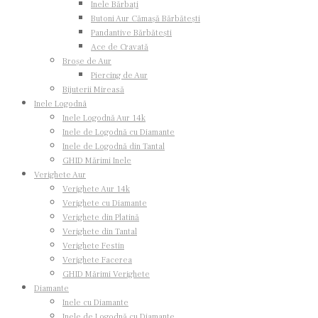
Inele Bărbați
Butoni Aur Cămașă Bărbătești
Pandantive Bărbătești
Ace de Cravată
Broșe de Aur
Piercing de Aur
Bijuterii Mireasă
Inele Logodnã
Inele Logodnă Aur 14k
Inele de Logodnă cu Diamante
Inele de Logodnă din Tantal
GHID Mărimi Inele
Verighete Aur
Verighete Aur 14k
Verighete cu Diamante
Verighete din Platină
Verighete din Tantal
Verighete Festin
Verighete Facerea
GHID Mărimi Verighete
Diamante
Inele cu Diamante
Inele de Logodnă cu Diamante