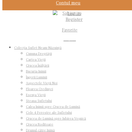
Contul meu
Log in
Register
Favorite
0
Colecția Suflet-Neam-Năzuință
Cununa Dreptății
Cartea Vieții
Crucea Înălțării
Bucuria Inimii
Prima pagină
Obiecte din argint
Cadouri Botez Argint
Jucărie
Îngerii Luminii
argint Stea AR.GI0301B
Aspectele Vieții Noi
Floarea Credinței
Esența Vieții
Steaua Sufletului
Calea Inimii spre Crucea de Lumină
Cele 4 Ferestre ale Sufletului
Crucea de Lumină spre Iubirea Veșnică
Crucea Roditoare
Drumul către Inimă